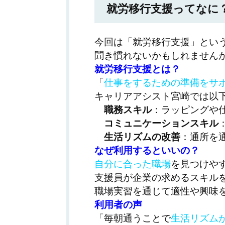
就労移行支援ってなに
今回は「就労移行支援」とい
聞き慣れないかもしれません
就労移行支援とは？
「
仕事をするための準備をサ
キャリアアシスト宮崎では以
職務スキル
：ラッピングや
コミュニケーションスキル
生活リズムの改善
：通所を
なぜ利用するといいの？
自分に合った職場
を見つけや
支援員が企業の求めるスキル
職場実習を通じて適性や興味
利用者の声
「毎朝通うことで
生活リズム