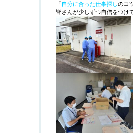
「
自分に合った
仕
事探し
のコ
皆さんが少しずつ自信をつけ